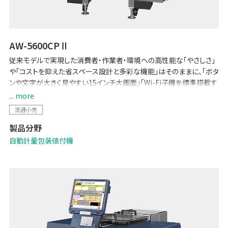
AW-5600CPⅡ
従来モデルで実現した消費者・作業者・環境への高性能な「やさしさ」
や「コストを抑えた省スペース設計と多彩な機能」はそのままに、「ボタ
ンや文字が大きく見やすい15インチ大画面」「Wi-Fi子機を標準搭載す
ることで、マスター管理のための配線工事が不要に」など、各種機能を
... more
強化した汎用包装機です。POSとのデータ連携で生鮮バックルームの
流通小売
少人数運用を可能にする「生鮮向け生販管理ソリューション -Pack
製品分野
on Time-」や「TERAOKA IoT サービス」にも対応しています。
自動計量包装値付機