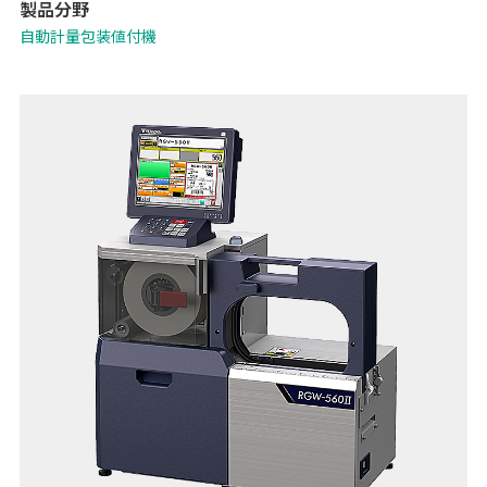
製品分野
「Wi-Fi子機を標準搭載することで、マスター管理のための配線工事が
不要に」など、各種機能を強化。POSとのデータ連携で生鮮バックルー
自動計量包装値付機
ムの少人数運用を可能にする「生鮮向け生販管理ソリューション -
Pack on Time-」や「TERAOKA IoT サービス」、「ライナーレスラベ
ル」にも対応しています。