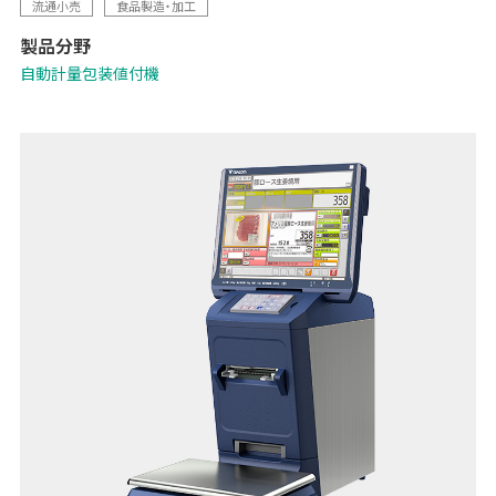
流通小売
食品製造・加工
ンテナンスにも配慮しました。その他、「ボタンや文字が大きく見やすい
製品分野
15インチ大画面」「Wi-Fi子機を標準搭載することで、マスター管理の
ための配線工事が不要に」など、各種機能を強化。
自動計量包装値付機