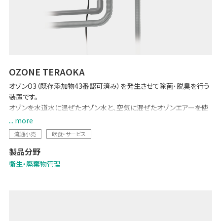
OZONE TERAOKA
オゾンO3（既存添加物43番認可済み）を発生させて除菌･脱臭を行う
装置です。
オゾンを水道水に混ぜたオゾン水と、空気に混ぜたオゾンエアーを使
い分けることで、カビ・ぬめり除去、野菜の鮮度保持や害虫忌避など幅
... more
広い用途に使用できます。
流通小売
飲食・サービス
オゾンは空気中の酸素を原料に電気で作るのでとても経済的。
製品分野
有害物質を一切残さない、環境にやさしい物質です。
手軽に衛生強化が図れ、お客様や働くスタッフの安心に寄与します。
衛生・廃棄物管理