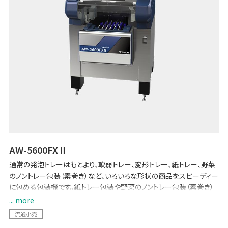
AW-5600FXⅡ
通常の発泡トレーはもとより、軟弱トレー、変形トレー、紙トレー、野菜
のノントレー包装（素巻き）など、いろいろな形状の商品をスピーディー
に包める包装機です。紙トレー包装や野菜のノントレー包装（素巻き）
でフィルムの使用量を必要最低限に抑え、プラスチック使用の抑制に
... more
も貢献します。
流通小売
従来モデルから「ボタンや文字が大きく見やすい15インチ大画面」