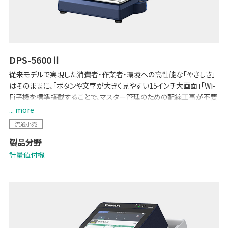
DPS-5600Ⅱ
従来モデルで実現した消費者・作業者・環境への高性能な「やさしさ」
はそのままに、「ボタンや文字が大きく見やすい15インチ大画面」「Wi-
Fi子機を標準搭載することで、マスター管理のための配線工事が不要
に」など、各種機能を強化しました。POSとのデータ連携で生鮮バック
... more
ルームの少人数運用を可能にする「生鮮向け生販管理ソリューション
流通小売
-Pack on Time-」や「TERAOKA IoT サービス」にも対応しています。
製品分野
計量値付機