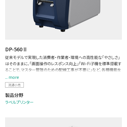
DP-560Ⅱ
従来モデルで実現した消費者・作業者・環境への高性能な「やさしさ」
はそのままに、「画面操作のレスポンス向上」「Wi-Fi子機を標準搭載す
ることで、マスター管理のための配線工事が不要に」など、各種機能を
強化しました。POSとのデータ連携で生鮮バックルームの少人数運用
... more
を可能にする「生鮮向け生販管理ソリューション -Pack on Time-」や
流通小売
「TERAOKA IoT サービス」にも対応しています。
製品分野
ラベルプリンター