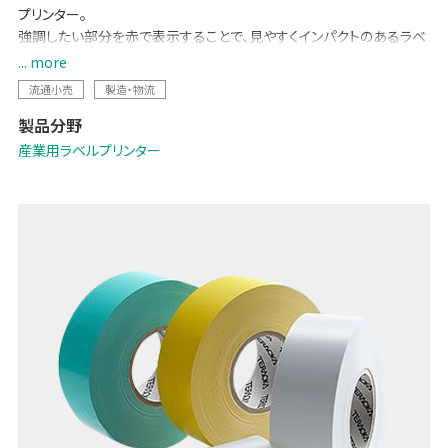
プリンター。
強調したい部分を赤で表示することで、見やすくインパクトのあるラベ
ル発行が可能です。
... more
タッチパネルやマウス、キーボードを使った簡単入力、ドロップイン方
流通小売
製造・物流
式のラベル交換、好みの長さでオートカットなど、使い勝手も抜群。
製品分野
30mm～165mmの範囲でバリエーション豊かなラベル発行ができま
す。
産業用ラベルプリンター