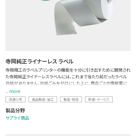
寺岡純正ライナーレス ラベル
寺岡精工のラベルプリンターの機能を十分に引き出すために開発され
た寺岡純正ライナーレスラベルには、これまで当たり前だったラベル
台紙がありません。台紙ごみをゼロにした上に、商品ごとの情報量に
応じてラベルの長さを最小限に自動調整するため、「台紙ごみ削減に
... more
よる環境負荷低減」と「コスト削減・効率化」を両立します。
流通小売
食品製造・加工
製造・物流
飲食・サービス
製品分野
サプライ商品