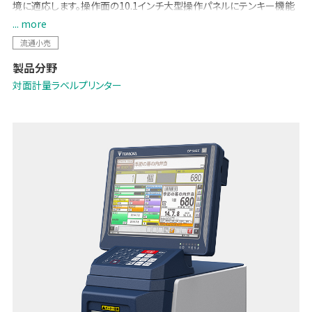
境に適応します。操作面の10.1インチ大型操作パネルにテンキー機能
を収め、直感的な操作性と衛生的な運用管理を実現します。
... more
流通小売
製品分野
対面計量ラベルプリンター