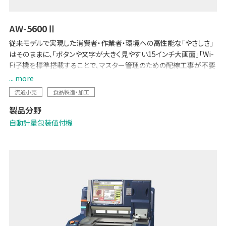
AW-5600Ⅱ
従来モデルで実現した消費者・作業者・環境への高性能な「やさしさ」
はそのままに、「ボタンや文字が大きく見やすい15インチ大画面」「Wi-
Fi子機を標準搭載することで、マスター管理のための配線工事が不要
に」など、各種機能を強化しました。POSとのデータ連携で生鮮バック
... more
ルームの少人数運用を可能にする「生鮮向け生販管理ソリューション
流通小売
食品製造・加工
-Pack on Time-」や「TERAOKA IoT サービス」にも対応しています。
製品分野
自動計量包装値付機