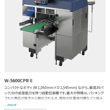
W-5600CPRⅡ
コンパクトなボディ (W 1,060mm×D 1,545mm) ながら、最高30パ
ック/分の処理能力を持つ自動包装機です。最大の特徴は、パッキング
された商品が後方から搬出される点。既存の計量値付機などと組み
合わせれば一連の作業がさらに効率化します。フィルムの交換が簡単
... more
にできる、商品パックが接地する部分を取り外して清掃できるなど、メ