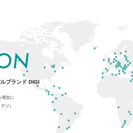
ION
ルブランド DIGI
を理念に
（デジ）