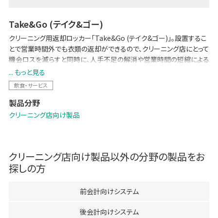
Take&Go (テイク&ゴー)
クリーニング用返却ロッカー「Take&Go (テイク&ゴー)」。設置するこ
とで営業時間外でも衣類の返却ができるので、クリーニング店にとって
機会ロスを減らすと同時に、人手不足の解消や営業時間の短縮による
人件費負担の軽減につながります。お客様にとっては営業時間に関わ
... もっと見る
らず衣類を受け取ることができるので、利便性が向上します。
飲食・サービス
非対面型の返却で、感染症拡大防止のための接触削減にも貢献しま
製品分野
す。
クリーニング店向け製品
クリーニング店向け製品
以外の分野の製品をお
探しの方
前会計向けシステム
後会計向けシステム