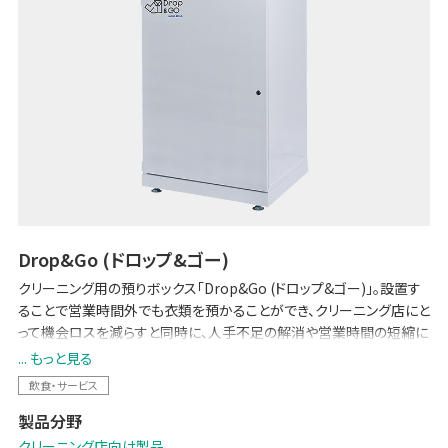
Drop&Go (ドロップ&ゴー)
クリーニング用の預りボックス「Drop&Go (ドロップ&ゴー)」。設置す
ることで営業時間外でも衣類を預かることができ、クリーニング店にと
って機会ロスを減らすと同時に、人手不足の解消や営業時間の短縮に
よる人件費負担の軽減につながります。お客様にとっては営業時間に
... もっと見る
関わらず衣類を預けることができるので、利便性が向上します。
飲食・サービス
非対面型のお預かりで、感染症拡大防止のための接触削減にも貢献
製品分野
します。
クリーニング店向け製品