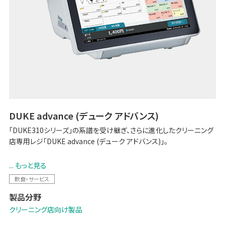
DUKE advance (デューク アドバンス)
「DUKE310シリーズ」の系譜を受け継ぎ、さらに進化したクリーニング
店専用レジ「DUKE advance (デューク アドバンス)」。
スタイリッシュかつコンパクトなデザインで省スペースながらも機能
... もっと見る
性・操作性はパワーアップ。しかも直感的に理解できるUI (ユーザーイ
飲食・サービス
ンターフェース) とスマホライクな操作感で、誰でも使いやすい。
製品分野
クリーニング店向け製品