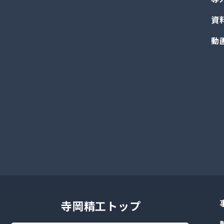
資
動
寺岡精工トップ