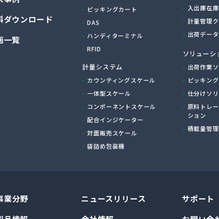
入出庫在庫
ピッキングカート
料ダウンロード
計量管理ク
DAS
出荷データ
ハンディターミナル
画一覧
RFID
ソリューシ
計量システム
出荷作業ソ
カウンティングスケール
ピッキング
一体型スケール
仕分けソリ
コンポーネントスケール
原料トレー
ション
配合インジケーター
積載量管理
対面販売スケール
袋詰め包装機
事業分野
ニュースリリース
サポート