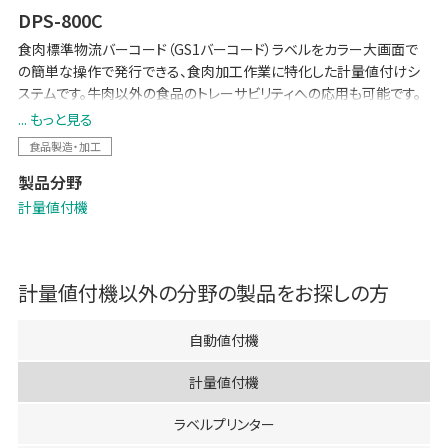
DPS-800C
食肉標準物流バーコード（GS1バーコード）ラベルをカラー大画面で
の簡単な操作で発行できる、食肉加工作業に特化した計量値付けシ
ステムです。牛肉以外の食品のトレーサビリティへの応用も可能です。
トレーサビリティデータの管理をミスなく効率的に行うために不可欠
... もっと見る
なシステムを容易に構築できる拡張性を備えています。
食品製造・加工
製品分野
計量値付機
計量値付機
以外の分野の製品をお探しの方
自動値付機
計量値付機
ラベルプリンター