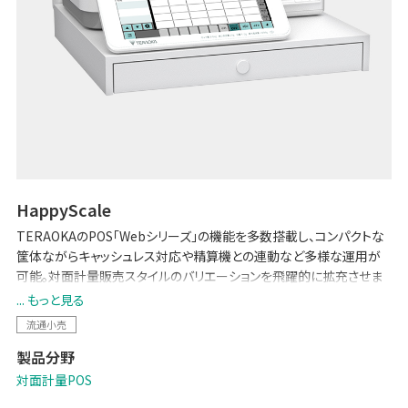
HappyScale
TERAOKAのPOS「Webシリーズ」の機能を多数搭載し、コンパクトな
筐体ながらキャッシュレス対応や精算機との連動など多様な運用が
可能。対面計量販売スタイルのバリエーションを飛躍的に拡充させま
す。
... もっと見る
クラウドサービス「netDoA」や顧客サーバーとの上位接続も容易にな
流通小売
り、店頭販売と本部オペレーションの両面で効率化を実現します。
製品分野
対面計量POS