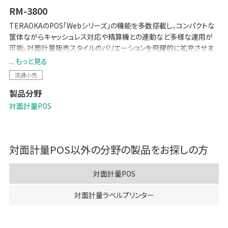
RM-3800
TERAOKAのPOS「Webシリーズ」の機能を多数搭載し、コンパクトな
筐体ながらキャッシュレス対応や精算機との連動など多様な運用が
可能。対面計量販売スタイルのバリエーションを飛躍的に拡充させま
す。
... もっと見る
クラウドサービス「netDoA」や顧客サーバーとの上位接続も容易にな
流通小売
り、店頭販売と本部オペレーションの両面で効率化を実現します。
製品分野
対面計量POS
対面計量POS
以外の分野の製品をお探しの方
対面計量POS
対面計量ラベルプリンター