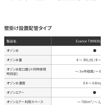
壁掛け設置配管タイプ
製品名
Evance TWIN30/T
オゾン水
●
オゾン水量
4 ～ 30L/分 / 8 ～ 
オゾン水蛇口数(※同時使用
～ 3ヶ所程度/ ～ 6
時目安)
オゾン水濃度
0.4 ～ 0.8mg/
オゾンエアー
●
3
オゾンエアー利用スペース
～ 700m
/ ～ 1,4