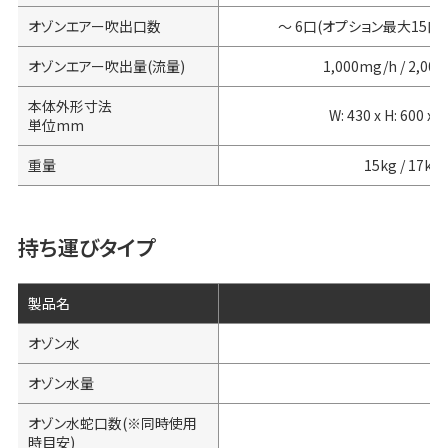
オゾンエアー吹出口数
～ 6口(オプション最大15口まで
オゾンエアー吹出量(流量)
1,000mg/h / 2,00
本体外形寸法
W: 430 x H: 600 x D
単位mm
重量
15kg / 17kg
持ち運びタイプ
製品名
オゾン水
オゾン水量
オゾン水蛇口数(※同時使用
時目安)