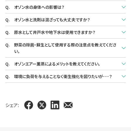
食品添加物（既存添加物枠）として認可済みですので、直接食材
当社製品の低濃度オゾン水では一般的な厨房用品への腐食な
オゾン水の身体への影響は？
に使用しても問題ありません。
どの影響は見られません。
オゾンは短時間で酸素に戻る物質なので、食材を食べる際にオ
各種接触試験を行った結果、影響は見られませんでした。
オゾン水と洗剤は混ざっても大丈夫ですか？
金属などへの影響はオゾン水濃度により変わります。
ゾンが残留していなければ、特に添加物として表示する必要はあ
オゾン水の人体への影響として、オゾン水を誤って「飲んだ場合」
当社製品のオゾン水濃度（最大0.8mｇ/L）程度では一般的な厨
りません。
一般的な洗剤との反応生成試験での有害ガスの発生は基準値
原水として井戸水や地下水は使用できますか？
「うがいをした場合」
房機器への影響は
また、オゾン水処理後、水道水などで洗い直す必要はありませ
以下となっています。
「傷口にふれた場合」「手洗いした場合」を想定し細胞レベルの試
見受けられないため、通常の水道水の代わりに使用できます。
ん。
いいえ。水道水限定となります。
野菜の除菌・蘇生として使用する際の注意点を教えてくださ
オゾン水と厨房で一般的に使用されている洗剤などとの反応に
験を実施していますが、
い。
よる有害ガス発生の有無について実験を行い、問題がないことを
問題はありません。ただし、オゾン水は飲料水ではないので、飲ん
確認しています。水道水の代わりに手軽に使用できます。
だりうがいはしないでください。
葉物はシャワーリング、根菜はオゾン水流水での漬け置きで使用
オゾンエアー薫蒸によるメリットを教えてください。
してください。
厨房機器の裏側や壁面など、普段手が届き難い場所を三次元的
環境に負荷を与えることなく衛生強化を図りたいが･･･？
葉物は細胞が強くないため、軽くオゾン水を掛けて洗い（シャワ
な処理が可能です。
ーリング）、
反応後酸素に戻るオゾンなら環境への負荷を与えず手軽に衛生
処理後に拭取る必要もないため、手軽に夜間の除菌脱臭処理が
根菜物は細胞が強いため、シンク下側よりオゾン水を常時流水さ
強化が可能です。
可能です。
せた中に
空気中の酸素を原料にしてオゾンを作り、反応後は酸素に戻るた
浮遊菌による調理器具の汚染防止に効果的です。
一定時間潜らせてください。オゾン水処理後水道水などで洗い直
シェア:
め環境負荷がありません。
す必要はありません。
オゾン水は水道水同様に使用できますので、自然に衛生の徹底
が図れます。
手付かずの夜間はタイマーによりオゾンエアーを薫蒸。作業負荷