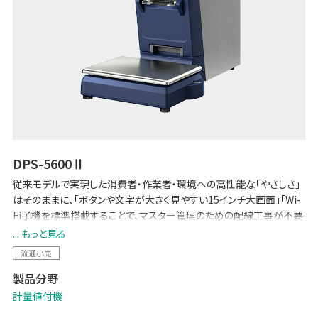
DPS-5600Ⅱ
従来モデルで実現した消費者・作業者・環境への高性能な「やさしさ」
はそのままに、「ボタンや文字が大きく見やすい15インチ大画面」「Wi-
Fi子機を標準搭載することで、マスター管理のための配線工事が不要
に」など、各種機能を強化しました。POSとのデータ連携で生鮮バック
... もっと見る
ルームの少人数運用を可能にする「生鮮向け生販管理ソリューション
流通小売
-Pack on Time-」や「TERAOKA IoT サービス」にも対応しています。
製品分野
計量値付機