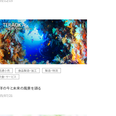
25/12/15
流通小売
食品製造・加工
製造・物流
飲食・サービス
洋の今と未来の⾵景を語る
25/07/21