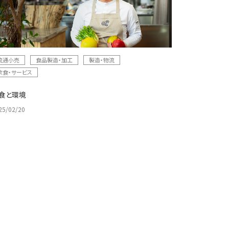
流通小売
食品製造・加工
製造・物流
飲食・サービス
食と環境
25/02/20