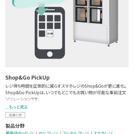
Shop&Go PickUp
レジ待ち時間を圧倒的に減らすスマホレジのShop&Goが更に進化。
Shop&Go PickUpは、いつでもどこでもお買い物が可能な事前注文
ソリューションです。
... もっと見る
店舗スタッフは来店予約に合わせて事前注文商品をピッキングし、専
流通小売
用ロッカーに入れて待つだけ。来店されたお客様はShop＆Go専用の
製品分野
セルフレジでお会計後、専用ロッカーに入った商品をピックアップして
量販店向けレジ
セルフレジ
フルセルフレジ
スマホレジ