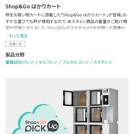
Shop&Go はかりカート
秤をお買い物カートに搭載した「Shop&Go はかりカート」が登場。わ
ずかな重さでも秤が検知するので、未スキャン商品の重量かご脱け検
知が可能になりました。Shop&Goのスマホカメラを利用した画像か
ご脱け検知を組み合わせることで複合的なかご脱け検知を実現しま
... もっと見る
す。
流通小売
製品分野
量販店向けレジ
セルフレジ
フルセルフレジ
スマホレジ