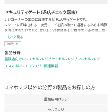
セキュリティゲート（退店チェック端末）
レジコーナーの出口に設置するセキュリティゲートです。
レシートに印字される二次元コードを読み取って通過するため未精算
を防止するだけでなく、買い上げ点数読み上げ機能で不正の抑止効
果も期待できます。
... もっと見る
セキュリティゲートは、今後も拡大するセルフレジ運用に欠かすことの
流通小売
できないセキュリティ対策と、アテンダント業務の削減で店舗運営を支
製品分野
えます。
量販店向けレジ
セルフレジ
セミセルフレジ
フルセルフレジ
スマホレジ
レジエリア関連機器
スマホレジ
以外の分野の製品をお探しの方
量販店向けレジ
セルフレジ