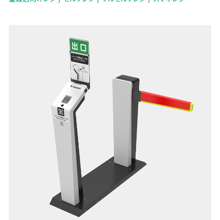
いただきます。
お客様にご来店いただくのでお客様とのコミュニケーションを大切に
しながら、お客様の店舗滞在時間の短縮、レジ待ち解消に効果的な事
前注文ソリューション、それがShop&Go PickUpです。