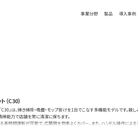
事業分野
製品
導入事例
ト（C30）
「C30」は、掃き掃除・吸塵・モップ掛けを1台でこなす多機能モデルです。
清掃能力で店舗を常に清潔に保ちます。
る長時間運転が可能で、広範囲を効率よくカバー。また、ハンドル操作による
タッフの負担も軽減します。
性を兼ね備えた店づくりに最適な、頼れる清掃アシスタントです。