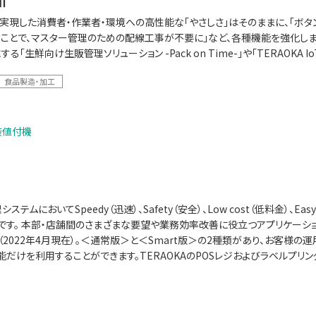
0Ⅱ
実現した消費者・作業者・環境への高性能な「やさしさ」はそのままに、「ボタンや
ことで、マスター管理のための配線工事が不要に」など、各種機能を強化しま
る「生鮮向け生販管理ソリューション -Pack on Time-」や「TERAOKA 
食品製造・加工
装値付機
ステムにおいてSpeedy（迅速）、Safety（安全）、Low cost（低料金）、E
です。 本部・店舗間のさまざまな要望や業務効率改善に役立つアプリケーションを
（2022年4月現在）。＜通常版＞と＜Smart版＞の2種類があり、お客様
能だけを利用することができます。TERAOKAのPOSレジおよびラベルプリン