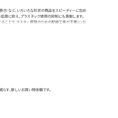
素巻き）など、いろいろな形状の商品をスピーディーに包め
最低限に抑え、プラスチック使用の抑制にも貢献します。
載することで、マスター管理のための配線工事が不要に」な
生販管理ソリューション -Pack on Time-」や
減らす、新しいお買い物体験です。