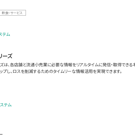
ブランドWebサイト: 「Payoss (ペイオス)」
飲食・サービス
ステム
シリーズ
リーズは、各店舗と流通小売業に必要な情報をリアルタイムに発信・取得できる本
ップし、ロスを削減するためのタイムリーな情報活用を実現できます。
ステム