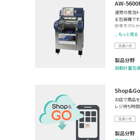
AW-5600
通常の発泡ト
る包装機です
従来モデルか
ど、各種機能を
... もっと見る
「TERAOK
流通小売
製品分野
自動計量包
Shop&G
お店で商品を
レジ待ち時間
流通小売
製品分野