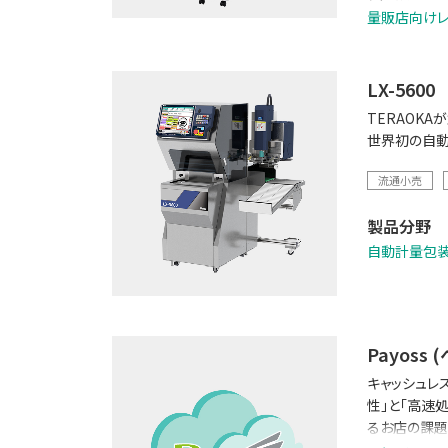
量販店向け
LX-5600
TERAOKA
世界初の自動
流通小売
製品分野
自動計量包
Payoss 
キャッシュレ
性」と「高速
るお店の課題