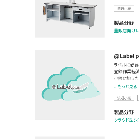
流通小売
製品分野
量販店向け
@Label p
ラベルに必要
登録作業軽減
小限に抑えた
その他にも適
... もっと見る
流通小売
製品分野
クラウド型シ