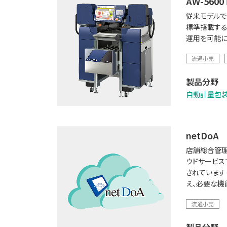
AW-560
従来モデルで
標準搭載する
運用を可能にす
流通小売
製品分野
自動計量包
netDoA
店舗総合管理シ
ウドサービス
されています
え、必要な機
流通小売