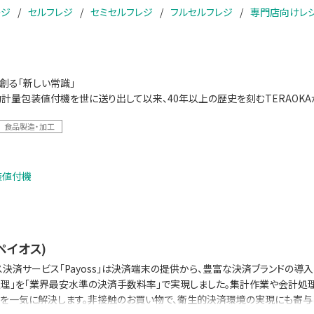
レジ
セルフレジ
セミセルフレジ
フルセルフレジ
専門店向けレ
が創る「新しい常識」
計量包装値付機を世に送り出して以来、40年以上の歴史を刻むTERAOK
食品製造・加工
装値付機
(ペイオス)
ス決済サービス「Payoss」は決済端末の提供から、豊富な決済ブランドの導
処理」を「業界最安水準の決済手数料率」で実現しました。集計作業や会計
を一気に解決します。非接触のお買い物で、衛生的決済環境の実現にも寄与