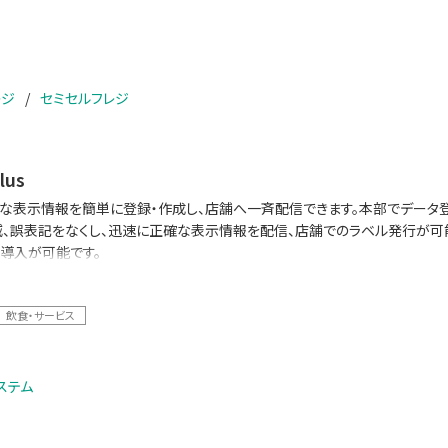
レジ
セミセルフレジ
lus
な表示情報を簡単に登録・作成し、店舗へ一斉配信できます。本部でデータ登
、誤表記をなくし、迅速に正確な表示情報を配信、店舗でのラベル発行が可能
導入が可能です。
正な生産計画作成に貢献するサポート機能を有するほか、生産実績収集・対
飲食・サービス
ステム