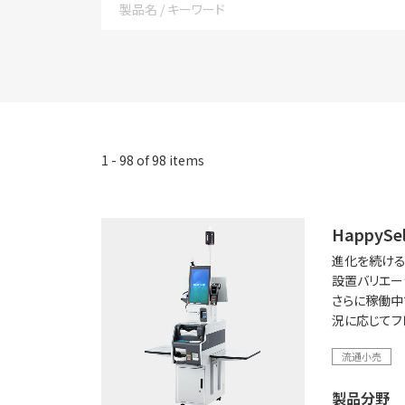
1
-
98
of
98
items
HappySel
進化を続ける
設置バリエー
さらに稼働中
況に応じてフ
流通小売
製品分野