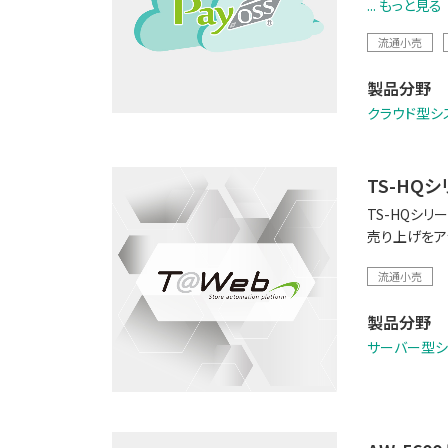
... もっと見る
流通小売
製品分野
クラウド型シ
TS-HQ
TS-HQシ
売り上げをア
流通小売
製品分野
サーバー型シ