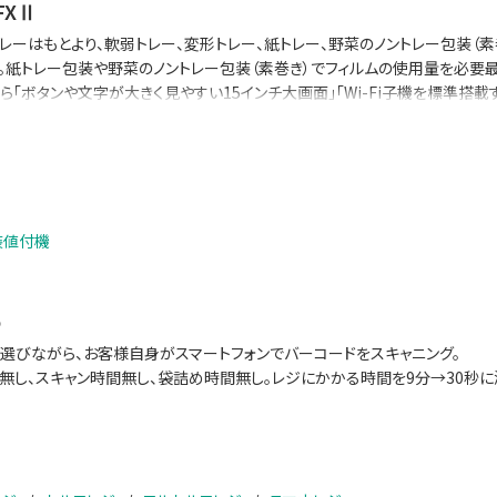
FXⅡ
レーはもとより、軟弱トレー、変形トレー、紙トレー、野菜のノントレー包装（
。紙トレー包装や野菜のノントレー包装（素巻き）でフィルムの使用量を必要
ら「ボタンや文字が大きく見やすい15インチ大画面」「Wi-Fi子機を標準搭
強化。POSとのデータ連携で生鮮バックルームの少人数運用を可能にする「生鮮向け
A IoT サービス」、「ライナーレスラベル」にも対応しています。
装値付機
o
選びながら、お客様自身がスマートフォンでバーコードをスキャニング。
無し、スキャン時間無し、袋詰め時間無し。レジにかかる時間を9分→30秒に