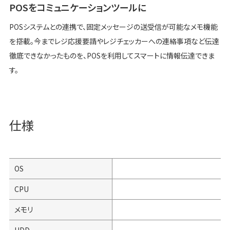
POSをコミュニケーションツールに
POSシステムとの連携で、固定メッセージの送受信が可能なメモ機能
を搭載。今までレジ応援要請やレジチェッカーへの連絡事項など伝達
徹底できなかったものを、POSを利用してスマートに情報伝達できま
す。
仕様
OS
W
CPU
メモリ