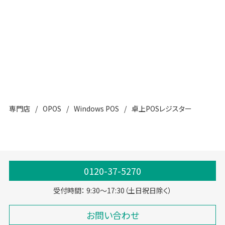
RAID1の搭載が可能です。
カラーは選べますか？
基本カラーはブラックですが、本体はホワイトもご用意していま
す。
専門店
OPOS
Windows POS
卓上POSレジスター
0120-37-5270
受付時間： 9:30～17:30（土日祝日除く）
お問い合わせ