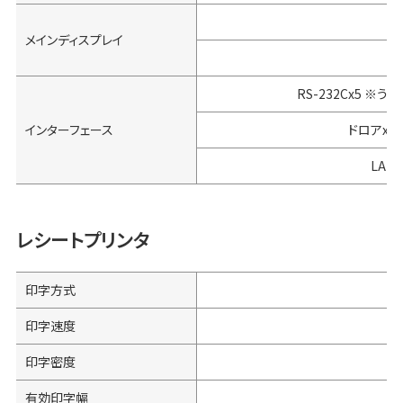
1
メインディスプレイ
RS-232Cx5 ※
インターフェース
ドロアx2、
LAN 
レシートプリンタ
印字方式
印字速度
印字密度
有効印字幅