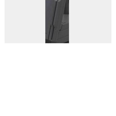
メモリの増設はできますか？
標準で512MBを搭載しており、2GBまで増設できます。
ミラーリングの対応はできますか？