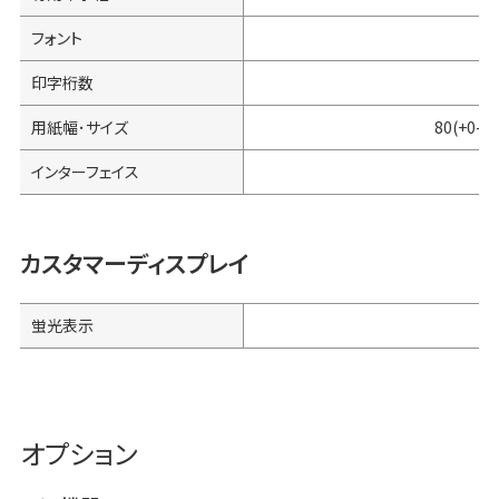
フォント
印字桁数
用紙幅･サイズ
80(+0-0
インターフェイス
シ
カスタマーディスプレイ
蛍光表示
オプション