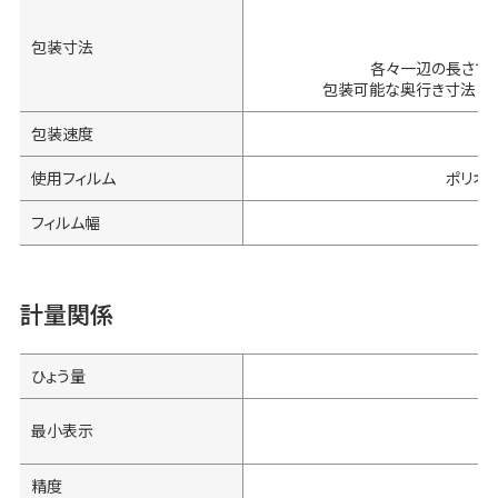
包装寸法
各々一辺の長さで
包装可能な奥行き寸法は、
包装速度
使用フィルム
ポリオレ
フィルム幅
計量関係
ひょう量
最小表示
3
精度