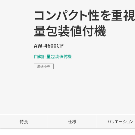
コンパクト性を重
量包装値付機
AW-4600CP
自動計量包装値付機
流通小売
特長
仕様
バリエーション