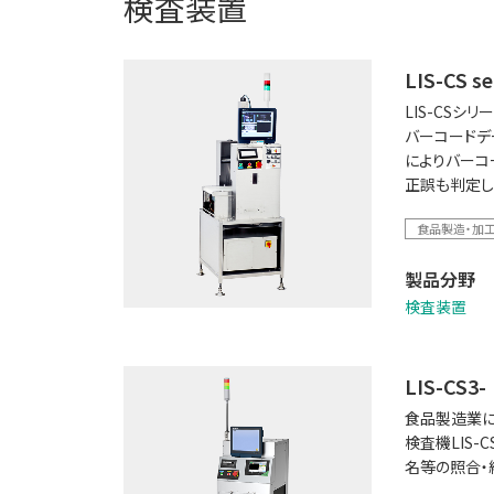
検査装置
LIS-CS se
LIS-CS
バーコードデ
によりバーコ
正誤も判定し
食品製造・加
製品分野
検査装置
LIS-CS3
食品製造業に
検査機LIS
名等の照合・