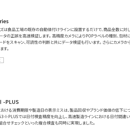
ries
シリーズは食品工場の既存の自動値付けラインに設置するだけで、商品全数に対
ータの正誤を高速検証します。 高精度カメラによりPOPラベルの種別、包材
ードをスキャン、可読性の判断と共にデータ検証も行います。 さらにカメラ
ます。
工
-Ⅰ-PLUS
おける消費期限や製造日の表示ミスは、製品回収やブランド価値の低下につ
-CS3-I-PLUSでは日付検査精度を向上し、高速製造ラインにおける日付間
組合せチェックといった複合検査も同時に実現しました。