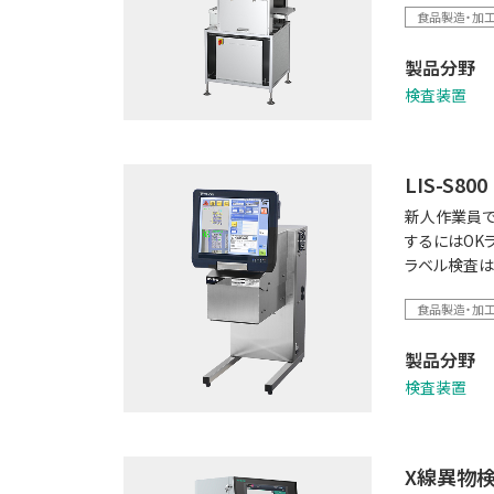
食品製造・加
製品分野
検査装置
LIS-S800
新人作業員で
するにはOK
ラベル検査は
食品製造・加
製品分野
検査装置
X線異物