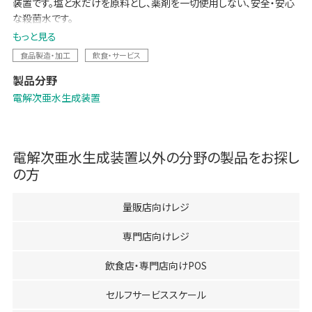
装置です。塩と水だけを原料とし、薬剤を一切使用しない、安全・安心
な殺菌水です。
もっと見る
さらに炭酸 (Co2) を使うことによって微酸性の「炭酸電解次亜水」を生
食品製造・加工
飲食・サービス
成することも可能です。殺菌の主成分である次亜塩素酸の残存率が高
製品分野
く、炭酸効果がプラスされて低濃度で強力な殺菌を実現します。
電解次亜水生成装置
電解次亜水生成装置
以外の分野の製品をお探し
の方
量販店向けレジ
専門店向けレジ
飲食店・専門店向けPOS
セルフサービススケール