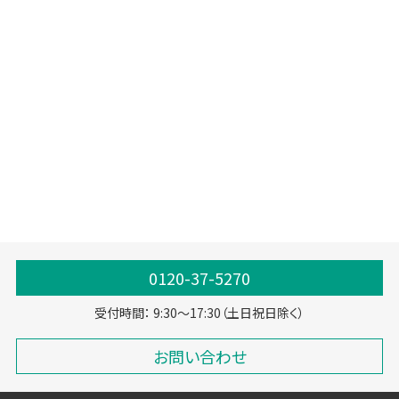
セルフ精算レジ
ハッピーセルフ
非対面
非接触
JPQR決済
POSレジ
IT導入補助金
セルフレジ
セルフPOS
電子マネー
ICクレジットカード
クレジットカード
QRコード決済
キャッシュレス
フルセルフレジ
モバイル決済
Wechat
軽減税率
複数税率
セルフチェックアウト
0120-37-5270
受付時間： 9:30～17:30（土日祝日除く）
お問い合わせ