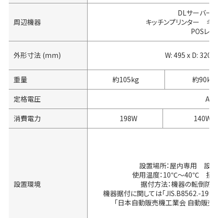
DLサーバー
周辺機器
キッチンプリンター キ
POSレジ
外形寸法 (mm)
W: 495 x D: 320 x
重量
約105kg
約90kg
定格電圧
AC1
消費電力
198W
140W
設置場所：屋内専用 設置
使用温度：10℃～40℃ 接
設置環境
据付方法：機器の転倒防止
機器据付に関しては「JIS.B8562.-1
「日本自動販売機工業会 自動販売