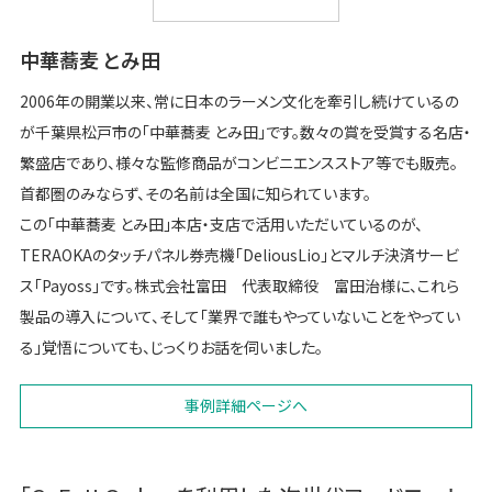
中華蕎麦 とみ田
2006年の開業以来、常に日本のラーメン文化を牽引し続けているの
が千葉県松戸市の「中華蕎麦 とみ田」です。数々の賞を受賞する名店・
繁盛店であり、様々な監修商品がコンビニエンスストア等でも販売。
首都圏のみならず、その名前は全国に知られています。
この「中華蕎麦 とみ田」本店・支店で活用いただいているのが、
TERAOKAのタッチパネル券売機「DeliousLio」とマルチ決済サービ
ス「Payoss」です。株式会社富田 代表取締役 富田治様に、これら
製品の導入について、そして「業界で誰もやっていないことをやってい
る」覚悟についても、じっくりお話を伺いました。
事例詳細ページへ