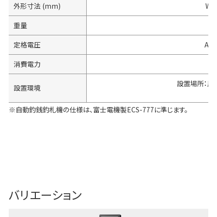
外形寸法 (mm)
W: 
重量
定格電圧
AC1
消費電力
動
設置場所：屋
設置環境
使
※自動釣銭釣札機の仕様は、富士電機製ECS-777に準じます。
バリエーション