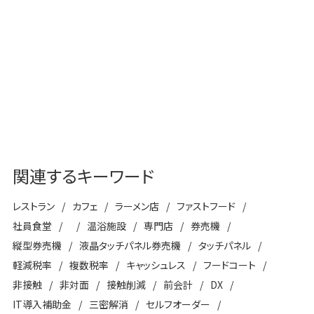
ン - Payoss-
タッチパネル券売機での厨房効
Delious - 飲食店管理システム
率化・非接触ソリューション
関連するキーワード
レストラン
カフェ
ラーメン店
ファストフード
社員食堂
温浴施設
専門店
券売機
縦型券売機
液晶タッチパネル券売機
タッチパネル
軽減税率
複数税率
キャッシュレス
フードコート
非接触
非対面
接触削減
前会計
DX
IT導入補助金
三密解消
セルフオーダー