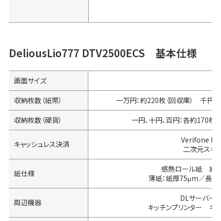
DeliousLio777 DTV2500ECS 基本仕様
画面サイズ
収納枚数（紙幣）
一万円：約220枚（回収庫） 千円：
収納枚数（硬貨）
一円、十円、百円：各約170枚
Verifone
キャッシュレス決済
二次元スキャ
感熱ロール紙 紙幅5
紙仕様
薄紙：紙厚75μm／長さ2
DLサーバー
周辺機器
キッチンプリンター キ