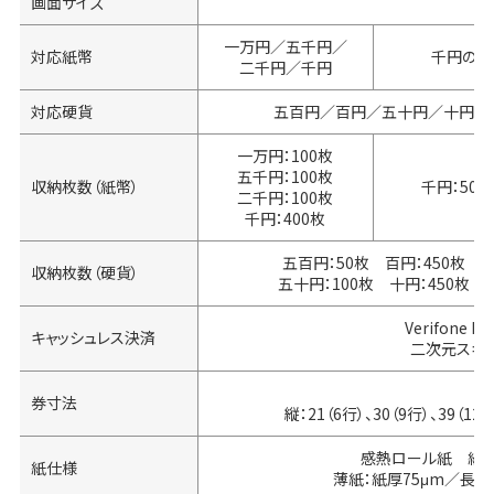
画面サイズ
一万円／五千円／
対応紙幣
千円のみ
二千円／千円
対応硬貨
五百円／百円／五十円／十円
一万円：100枚
五千円：100枚
収納枚数（紙幣）
千円：500
二千円：100枚
千円：400枚
五百円：50枚 百円：450枚
収納枚数（硬貨）
五十円：100枚 十円：450枚
Verifone
キャッシュレス決済
二次元スキ
券寸法
縦：21（6行）、30（9行）、39（1
感熱ロール紙 紙幅5
紙仕様
薄紙：紙厚75μm／長さ