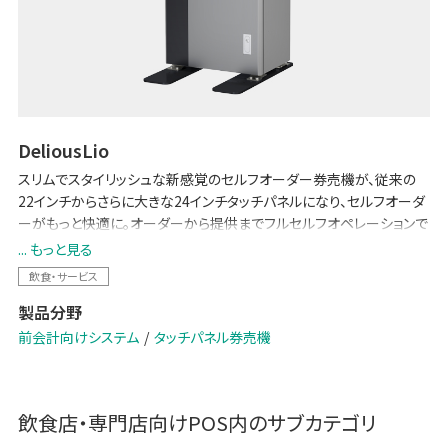
DeliousLio
スリムでスタイリッシュな新感覚のセルフオーダー券売機が、従来の
22インチからさらに大きな24インチタッチパネルになり、セルフオーダ
ーがもっと快適に。オーダーから提供までフルセルフオペレーションで
完結し、飲食店におけるDXを実現します。キャッシュレス専用タイプ、1
... もっと見る
円・5円が使えるタイプもあります。
飲食・サービス
非対面・非接触型の精算で、新型コロナウイルス感染拡大防止にも貢
製品分野
献します。
前会計向けシステム
タッチパネル券売機
飲食店・専門店向けPOS
内のサブカテゴリ