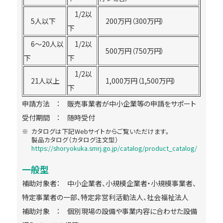
1/2以
5人以下
200万円（300万円）
下
6～20人以
1/2以
500万円（750万円）
下
下
1/2以
21人以上
1,000万円（1,500万円）
下
申請方法 ： 販売事業者が中小企業等の申請をサポート
受付期間 ： 随時受付
カタログは下記Webサイトからご覧いただけます。
製品カタログ（カタログ注文型）
https://shoryokuka.smrj.go.jp/catalog/product_catalog/
一般型
補助対象者： 中小企業者、小規模企業者・小規模事業者、
特定事業者の一部、特定非営利活動法人、社会福祉法人
補助対象 ： 個別現場の設備や事業内容に合わせた設備