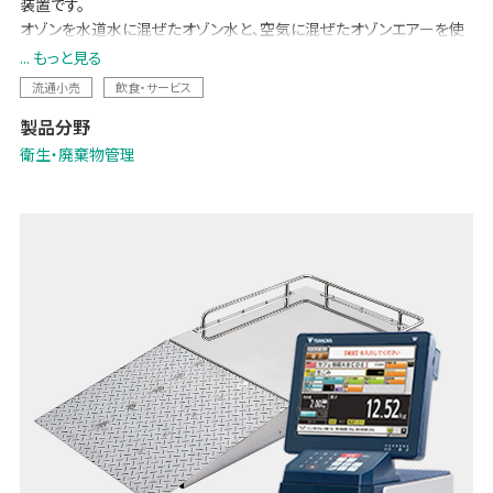
装置です。
オゾンを水道水に混ぜたオゾン水と、空気に混ぜたオゾンエアーを使
い分けることで、カビ・ぬめり除去、野菜の鮮度保持や害虫忌避など幅
... もっと見る
広い用途に使用できます。
流通小売
飲食・サービス
オゾンは空気中の酸素を原料に電気で作るのでとても経済的。
製品分野
有害物質を一切残さない、環境にやさしい物質です。
手軽に衛生強化が図れ、お客様や働くスタッフの安心に寄与します。
衛生・廃棄物管理