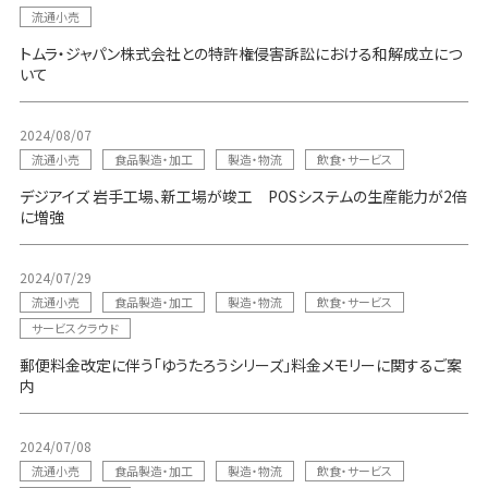
流通小売
トムラ・ジャパン株式会社との特許権侵害訴訟における和解成立につ
いて
2024/08/07
流通小売
食品製造・加工
製造・物流
飲食・サービス
デジアイズ 岩手工場、新工場が竣工 POSシステムの生産能力が2倍
に増強
2024/07/29
流通小売
食品製造・加工
製造・物流
飲食・サービス
サービスクラウド
郵便料金改定に伴う「ゆうたろうシリーズ」料金メモリーに関するご案
内
2024/07/08
流通小売
食品製造・加工
製造・物流
飲食・サービス