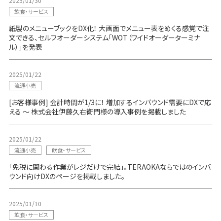
2025/01/30
飲食・サービス
紙製のメニューブックをDX化！ 大画面でメニュー表をめくる感覚で注
文できる、セルフオーダーシステム「WOT（ワイドオーダーターミナ
ル）」を発表
2025/01/22
流通小売
[お客様事例] 会計時間が1/3に！ 増加するインバウンド需要にDXで応
える ～ 株式会社伊藤久右衛門様の導入事例を掲載しました
2025/01/22
流通小売
飲食・サービス
「免税に関わる作業がレジだけで完結」。TERAOKAならではのインバ
ウンド向けDXのページを掲載しました。
2025/01/10
飲食・サービス