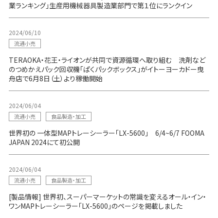
業ランキング」生産用機械器具製造業部門で第１位にランクイン
2024/06/10
流通小売
TERAOKA・花王・ライオンが共同で資源循環へ取り組む 洗剤など
のつめかえパック回収機「ぱくパックボックス」がイトーヨーカドー曳
舟店で6月8日（土）より稼働開始
2024/06/04
流通小売
食品製造・加工
世界初の 一体型MAPトレーシーラー「LX-5600」 6/4~6/7 FOOMA
JAPAN 2024にて初公開
2024/06/04
流通小売
食品製造・加工
[製品情報] 世界初、スーパーマーケットの常識を変えるオール・イン・
ワンMAPトレーシーラー「LX-5600」のページを掲載しました