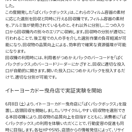
した。
この度開発した「ぱくパックボックス」は、これらのフィルム容器の素材
に応じた選別を回収と同時に行える回収機です。フィルム容器の素材
を、アルミ箔が使用されているものと、それ以外に分別し、二つの入り
口から回収機内の別々のエリアに収納します。回収時の分別が適切に
行われることで、後工程での人の手を介した選別作業の負荷軽減が可
能になり、回収物の品質向上による、効率的で確実な資源循環が可能
になります。
回収機の利用時には、利用者がつめかえパックのバーコードを「ぱく
パックボックス」のバーコードリーダーにかざすと、回収に適切な投入
口が自動的に開きます。開いた投入口につめかえパックを投入するだ
けで、適切な分別が可能です。
イトーヨーカドー曳舟店で実証実験を開始
6月8日（土）より、イトーヨーカドー曳舟店に「ぱくパックボックス」を設
置し、店頭回収を開始しました。リサイクルしやすい回収物を選別でき
る本回収機により、回収物の品質向上を目指すとともに、消費者に「ぱ
くパックボックス」の利用を体験いただくことで、行動変容の促進も同
時に目指します。各社HPやSNS、店頭からの情報発信によって、リサイ