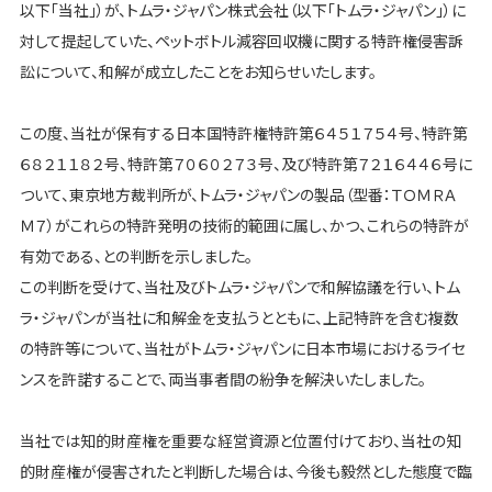
以下「当社」）が、トムラ・ジャパン株式会社（以下「トムラ・ジャパン」）に
対して提起していた、ペットボトル減容回収機に関する特許権侵害訴
訟について、和解が成立したことをお知らせいたします。
この度、当社が保有する日本国特許権特許第６４５１７５４号、特許第
６８２１１８２号、特許第７０６０２７３号、及び特許第７２１６４４６号に
ついて、東京地方裁判所が、トムラ・ジャパンの製品（型番：ＴＯＭＲＡ
Ｍ７）がこれらの特許発明の技術的範囲に属し、かつ、これらの特許が
有効である、との判断を示しました。
この判断を受けて、当社及びトムラ・ジャパンで和解協議を行い、トム
ラ・ジャパンが当社に和解金を支払うとともに、上記特許を含む複数
の特許等について、当社がトムラ・ジャパンに日本市場におけるライセ
ンスを許諾することで、両当事者間の紛争を解決いたしました。
当社では知的財産権を重要な経営資源と位置付けており、当社の知
的財産権が侵害されたと判断した場合は、今後も毅然とした態度で臨