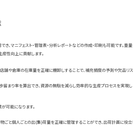
献
き、マニフェスト・管理表・分析レポートなどの作成・印刷も可能です。重
生産性向上に貢献します。
。店舗や倉庫の在庫量を正確に棚卸しすることで、補充頻度の予測や欠品リス
で歩留まり率を算出でき、資源の無駄を減らし効率的な生産プロセスを実現し
業が可能になります。
、作物ごと個人ごとの出(集)荷量を正確に管理することができ、出荷計画に役立