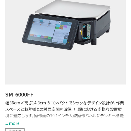
SM-6000FF
幅36cm×高さ14.3cｍのコンパクトでシックなデザイン設計が、作業
スペースとお客様との対面空間を確保。店頭における多様な設置環
境に適応します。操作面の10.1インチ大型操作パネルにテンキー機能
を収め、直感的な操作性と衛生的な運用管理を実現します。
... more
流通小売