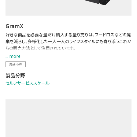
GramX
好きな商品を必要な量だけ購入する量り売りは、フードロスなどの廃
棄を減らし、多様化した一人一人のライフスタイルにも寄り添うこれか
らの販売方法として注目されています。
「GramX」は、複数商品を一つの容器でスムーズに買い回りできるバ
... more
ルク販売システムです。異なる単価の商品をセルフ量り売りで販売す
流通小売
ることができるため、各商品の価値に合わせた価格設定が可能になり
製品分野
ます。
（※リリース準備中）
セルフサービススケール