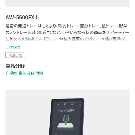
AW-5600FXⅡ
通常の発泡トレーはもとより、軟弱トレー、変形トレー、紙トレー、野菜
のノントレー包装（素巻き）など、いろいろな形状の商品をスピーディー
に包める包装機です。紙トレー包装や野菜のノントレー包装（素巻き）
でフィルムの使用量を必要最低限に抑え、プラスチック使用の抑制に
... more
も貢献します。
流通小売
従来モデルから「ボタンや文字が大きく見やすい15インチ大画面」
製品分野
「Wi-Fi子機を標準搭載することで、マスター管理のための配線工事が
不要に」など、各種機能を強化。POSとのデータ連携で生鮮バックルー
自動計量包装値付機
ムの少人数運用を可能にする「生鮮向け生販管理ソリューション -
Pack on Time-」や「TERAOKA IoT サービス」、「ライナーレスラベ
ル」にも対応しています。