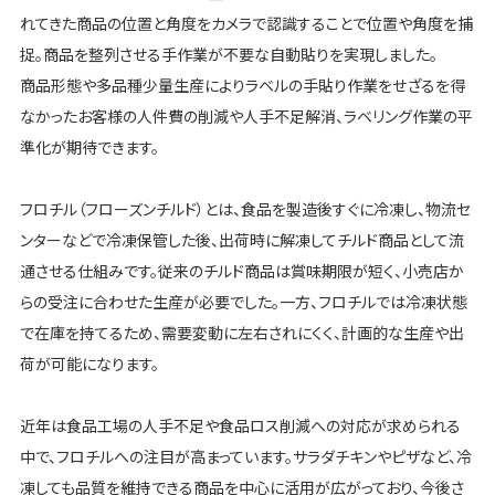
れてきた商品の位置と角度をカメラで認識することで位置や角度を捕
捉。商品を整列させる手作業が不要な自動貼りを実現しました。
商品形態や多品種少量生産によりラベルの手貼り作業をせざるを得
なかったお客様の人件費の削減や人手不足解消、ラベリング作業の平
準化が期待できます。
フロチル（フローズンチルド）とは、食品を製造後すぐに冷凍し、物流セ
ンターなどで冷凍保管した後、出荷時に解凍してチルド商品として流
通させる仕組みです。従来のチルド商品は賞味期限が短く、小売店か
らの受注に合わせた生産が必要でした。一方、フロチルでは冷凍状態
で在庫を持てるため、需要変動に左右されにくく、計画的な生産や出
荷が可能になります。
近年は食品工場の人手不足や食品ロス削減への対応が求められる
中で、フロチルへの注目が高まっています。サラダチキンやピザなど、冷
凍しても品質を維持できる商品を中心に活用が広がっており、今後さ