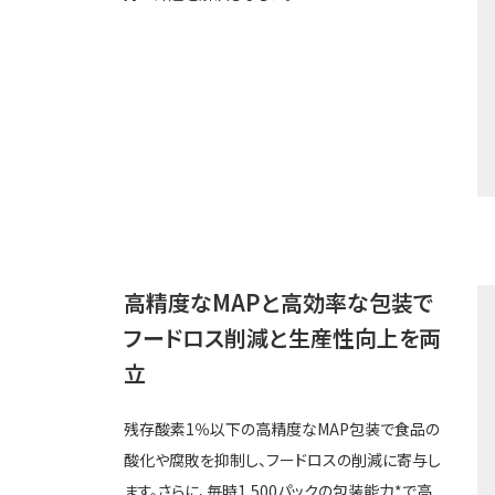
高精度なMAPと高効率な包装で
フードロス削減と生産性向上を両
立
残存酸素1％以下の高精度なMAP包装で食品の
酸化や腐敗を抑制し、フードロスの削減に寄与し
ます。さらに、毎時1,500パックの包装能力*で高