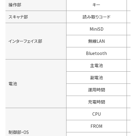
操作部
キー
スキャナ部
読み取りコード
MiniSD
インターフェイス部
無線LAN
Bluetooth
主電池
副電池
電池
運用時間
約
充電時間
CPU
FROM
制御部・OS