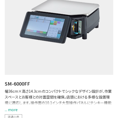
SM-6000FF
幅36cm×高さ14.3cｍのコンパクトでシックなデザイン設計が、作業
スペースとお客様との対面空間を確保。店頭における多様な設置環
境に適応します。操作面の10.1インチ大型操作パネルにテンキー機能
を収め、直感的な操作性と衛生的な運用管理を実現します。
... more
流通小売