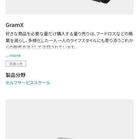
GramX
好きな商品を必要な量だけ購入する量り売りは、フードロスなどの廃
棄を減らし、多様化した一人一人のライフスタイルにも寄り添うこれか
らの販売方法として注目されています。
「GramX」は、複数商品を一つの容器でスムーズに買い回りできるバ
... more
ルク販売システムです。異なる単価の商品をセルフ量り売りで販売す
流通小売
ることができるため、各商品の価値に合わせた価格設定が可能になり
製品分野
ます。
（※リリース準備中）
セルフサービススケール