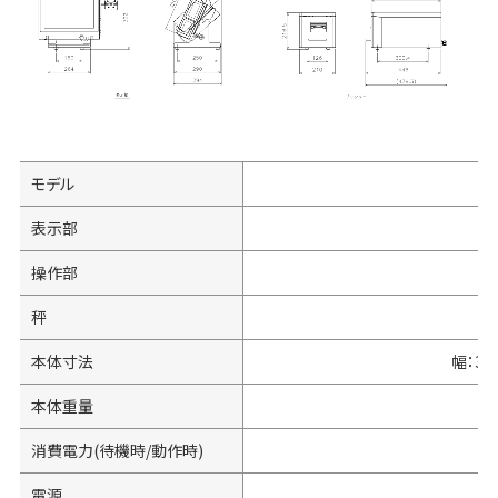
モデル
表示部
操作部
秤
ア
本体寸法
幅：37
本体重量
消費電力(待機時/動作時)
電源