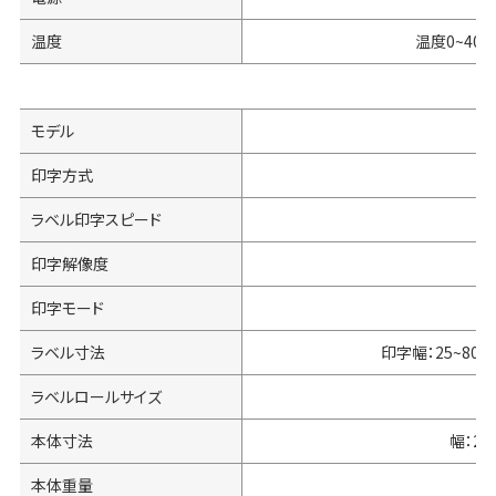
温度
温度0~40℃
モデル
印字方式
ラベル印字スピード
印字解像度
印字モード
ラベル寸法
印字幅：25~80m
ラベルロールサイズ
外
本体寸法
幅：21
本体重量