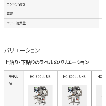
コンベア高さ
電源
エアー消費量
バリエーション
上貼り・下貼りのラベルのバリエーション
モデル
HC-800LL UB
HC-800LL U+B
HC-8
名