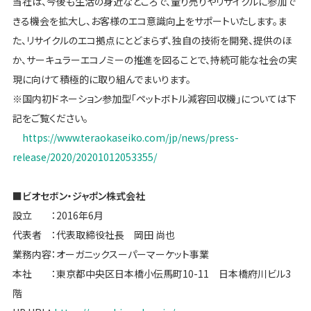
当社は、今後も生活の身近なところで、量り売りやリサイクルに参加で
きる機会を拡大し、お客様のエコ意識向上をサポートいたします。ま
た、リサイクルのエコ拠点にとどまらず、独自の技術を開発、提供のほ
か、サーキュラーエコノミーの推進を図ることで、持続可能な社会の実
現に向けて積極的に取り組んでまいります。
※国内初ドネーション参加型「ペットボトル減容回収機」については下
記をご覧ください。
https://www.teraokaseiko.com/jp/news/press-
release/2020/20201012053355/
■ビオセボン・ジャポン株式会社
設立 ：2016年6月
代表者 ：代表取締役社長 岡田 尚也
業務内容：オーガニックスーパーマーケット事業
本社 ：東京都中央区日本橋小伝馬町10-11 日本橋府川ビル3
階