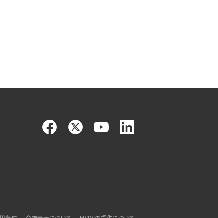
利用条件
商標表示について
MSDSの提供について