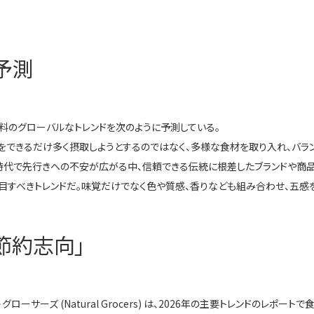
予測
食品・飲料のグローバルなトレンドを次のように予測している。
をできるだけ多く摂取しようとするのではなく、多様な食材を取り入れ、バラン
い時代で先行きへの不安が広がる中、信頼できる伝統に根差したブランドや商
目すべきトレンドだ。味覚だけでなく色や質感、香りなども組み合わせ、五感
節約志向」
サーズ (Natural Grocers) は、2026年の主要トレンドのレポー