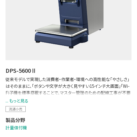
DPS-5600Ⅱ
従来モデルで実現した消費者・作業者・環境への高性能な「やさしさ」
はそのままに、「ボタンや文字が大きく見やすい15インチ大画面」「Wi-
Fi子機を標準搭載することで、マスター管理のための配線工事が不要
に」など、各種機能を強化しました。POSとのデータ連携で生鮮バック
... もっと見る
ルームの少人数運用を可能にする「生鮮向け生販管理ソリューション
流通小売
-Pack on Time-」や「TERAOKA IoT サービス」にも対応しています。
製品分野
計量値付機