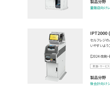
製品分野
量販店向け
IPT200
セルフレジの
いやすいよう
【2024 改
飲食・サービス
製品分野
後会計向けシ