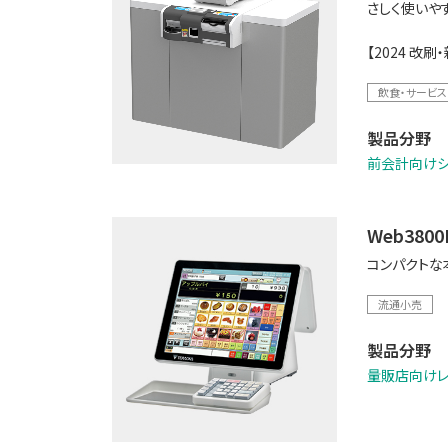
さしく使いや
【2024 改
飲食・サービス
製品分野
前会計向けシ
Web3800P
コンパクトな
流通小売
製品分野
量販店向け