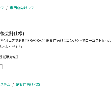
レジ
専門店向けレジ
0 (後会計仕様)
パイオニアであるTERAOKAが、飲食店向けにコンパクトでローコストなセ
工夫しています。
刷・新紙幣対応】
ステム
飲食店向けPOS