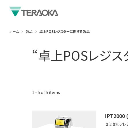
ホーム
製品
卓上POSレジスターに関する製品
“
卓上POSレジス
1
-
5
of
5
items
IPT200
セミセルフレ