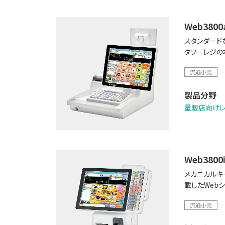
Web3800a
スタンダード
タワーレジの
流通小売
製品分野
量販店向け
Web3800i
メカニカルキー
載したWeb
流通小売