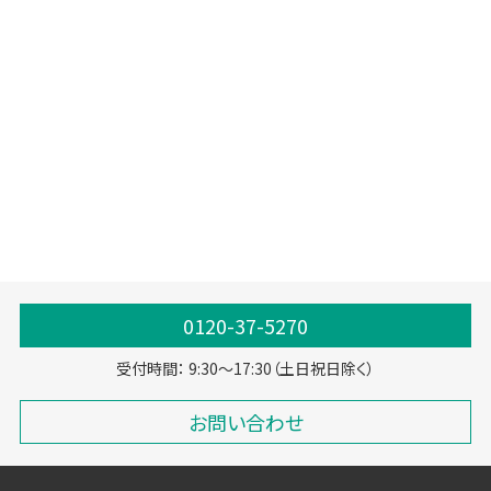
WebSpeezaSL-S /
WebSpeezaSL-W
電子マネー
ポイントカード
卓上POSレジスター
軽減税率
複数税率
0120-37-5270
受付時間： 9:30～17:30（土日祝日除く）
お問い合わせ