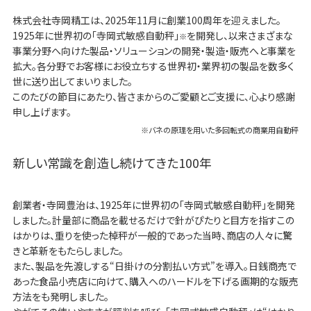
株式会社寺岡精工は、2025年11月に創業100周年を迎えました。
1925年に世界初の「寺岡式敏感自動秤」
を開発し、以来さまざまな
※
事業分野へ向けた製品・ソリューションの開発・製造・販売へと事業を
拡大。各分野でお客様にお役立ちする世界初・業界初の製品を数多く
世に送り出してまいりました。
このたびの節目にあたり、皆さまからのご愛顧とご支援に、心より感謝
申し上げます。
※バネの原理を用いた多回転式の商業用自動秤
新しい常識を創造し続けてきた100年
創業者・寺岡豊治は、1925年に世界初の「寺岡式敏感自動秤」を開発
しました。計量部に商品を載せるだけで針がぴたりと目方を指すこの
はかりは、重りを使った棹秤が一般的であった当時、商店の人々に驚
きと革新をもたらしました。
また、製品を先渡しする“日掛けの分割払い方式”を導入。日銭商売で
あった食品小売店に向けて、購入へのハードルを下げる画期的な販売
方法をも発明しました。