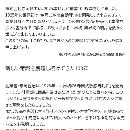
株式会社寺岡精工は、2025年11月に創業100周年を迎えました。
1925年に世界初の「寺岡式敏感自動秤」
を開発し、以来さまざまな
※
事業分野へ向けた製品・ソリューションの開発・製造・販売へと事業を
拡大。各分野でお客様にお役立ちする世界初・業界初の製品を数多く
世に送り出してまいりました。
このたびの節目にあたり、皆さまからのご愛顧とご支援に、心より感謝
申し上げます。
※バネの原理を用いた多回転式の商業用自動秤
新しい常識を創造し続けてきた100年
創業者・寺岡豊治は、1925年に世界初の「寺岡式敏感自動秤」を開発
しました。計量部に商品を載せるだけで針がぴたりと目方を指すこの
はかりは、重りを使った棹秤が一般的であった当時、商店の人々に驚
きと革新をもたらしました。
また、製品を先渡しする“日掛けの分割払い方式”を導入。日銭商売で
あった食品小売店に向けて、購入へのハードルを下げる画期的な販売
方法をも発明しました。