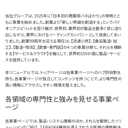
当社グループは、1925年に「日本初の商業用バネばかり」の発明とと
もに事業を始めました。創業より「新しい常識を創造する」というパイ
オニアスピリットを受け継ぎ、世界初、業界初の製品を数多く世に送り
出しながら、業界におけるリーディングカンパニーとして成長してまい
りました。創業99周年を迎える現在は、【流通小売】、【食品製造・加
工】、【製造・物流】、【飲食・専門店】の４つの事業分野と、それらを横断
する【サービス＆クラウド】を軸として、世界約150か国に製品・サービ
スを提供しています。
本リニューアルでは、トップページは各事業ページへのハブ的役割を
持ち、各事業ページが独立してコンテンツを持つことで、より専門性の
高い情報にアクセスしやすい環境を整えました。
各領域の専門性と強みを見せる事業ペ
ージ
各事業ページでは、製品・システム情報のほか、それらを駆使したソリ
ューションのご紹介、TERAOKA機器を導入されたお客様の課題解決