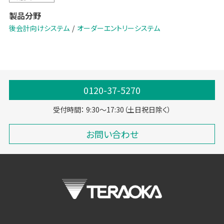
客様の双方に新たな価値をもたらします。
製品分野
セルフオーダーを、探して注文する“作業”から、見て・感じて・楽しく選
後会計向けシステム
オーダーエントリーシステム
ぶ“体験”へ。
次世代のオーダー体験が、外食の楽しさと満足感を広げます。
0120-37-5270
受付時間： 9:30～17:30（土日祝日除く）
お問い合わせ