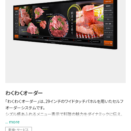
わくわくオーダー
「わくわくオーダー」は、29インチのワイドタッチパネルを用いたセルフ
オーダーシステムです。
シズル感あふれるメニュー表示で料理の魅力をダイナミックに伝え、
直感的な操作で楽しく選べる新しい食事体験を提供。ペーパーレス化
... more
によるコスト削減やオペレーション効率向上にも貢献し、飲食店とお
飲食・サービス