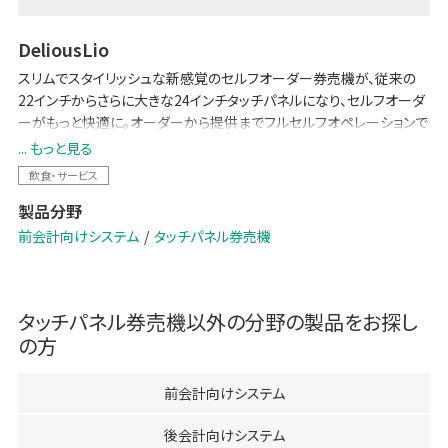
DeliousLio
スリムでスタイリッシュな新感覚のセルフオーダー券売機が、従来の
22インチからさらに大きな24インチタッチパネルになり、セルフオーダ
ーがもっと快適に。オーダーから提供までフルセルフオペレーションで
完結し、飲食店におけるDXを実現します。キャッシュレス専用タイプ、1
... もっと見る
円・5円が使えるタイプもあります。
飲食・サービス
非対面・非接触型の精算で、新型コロナウイルス感染拡大防止にも貢
製品分野
献します。
前会計向けシステム
タッチパネル券売機
タッチパネル券売機
以外の分野の製品をお探し
の方
前会計向けシステム
後会計向けシステム