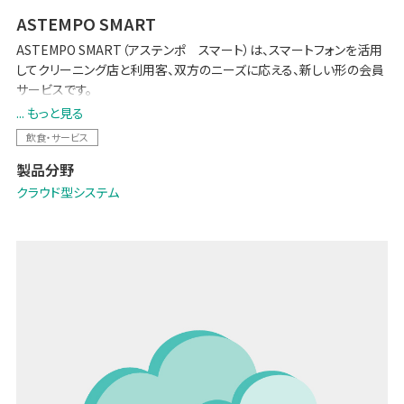
ASTEMPO SMART
ASTEMPO SMART（アステンポ スマート）は、スマートフォンを活用
してクリーニング店と利用客、双方のニーズに応える、新しい形の会員
サービスです。
集客力が落ちているのは現状の会員サービスが原因ではないだろう
... もっと見る
か、競合が近くに出店する度に会員が浮気するし...。そんな状況にお悩
飲食・サービス
みのクリーニング店の皆様、来店客へサービスの魅力をアピールし、
製品分野
集客力アップと囲い込みに繫がる斬新なサービスの登場です。
クラウド型システム