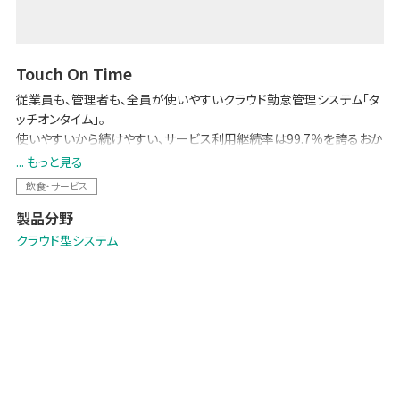
Touch On Time
従業員も、管理者も、全員が使いやすいクラウド勤怠管理システム「タ
ッチオンタイム」。
使いやすいから続けやすい、サービス利用継続率は99.7％を誇るおか
げさまで市場シェアNo.1の勤怠管理システムです。
... もっと見る
ブランドWebサイト:
クラウド勤怠管理システム「Touch On Time（タ
飲食・サービス
ッチオンタイム）」
製品分野
クラウド型システム