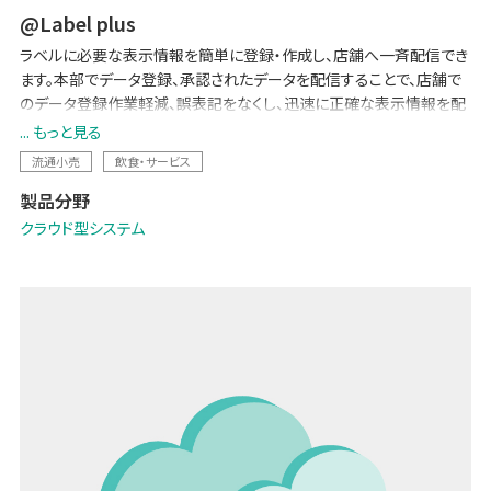
@Label plus
ラベルに必要な表示情報を簡単に登録・作成し、店舗へ一斉配信でき
ます。本部でデータ登録、承認されたデータを配信することで、店舗で
のデータ登録作業軽減、誤表記をなくし、迅速に正確な表示情報を配
信、店舗でのラベル発行が可能となります。クラウドシステムのため、
... もっと見る
費用とリスクを最小限に抑えた導入が可能です。
流通小売
飲食・サービス
その他にも適正な生産計画作成に貢献するサポート機能を有するほ
製品分野
か、生産実績収集・対面販売実績収集のオプションもご利用いただけ
ます。
クラウド型システム