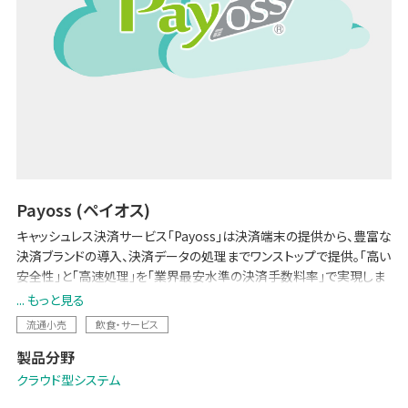
Payoss (ペイオス)
キャッシュレス決済サービス「Payoss」は決済端末の提供から、豊富な
決済ブランドの導入、決済データの処理までワンストップで提供。「高い
安全性」と「高速処理」を「業界最安水準の決済手数料率」で実現しま
した。集計作業や会計処理の手間を軽減する専用サイトは無料利用
... もっと見る
可。決済に関するお店の課題を一気に解決します。非接触のお買い物
流通小売
飲食・サービス
で、衛生的決済環境の実現にも寄与します。
製品分野
クラウド型システム
ブランドWebサイト: 「Payoss (ペイオス)」