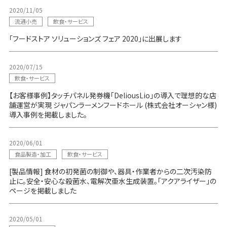
2020/11/05
流通小売
飲食・サービス
「フードストア ソリューションズ フェア 2020」に出展します
2020/07/15
飲食・サービス
【お客様事例】タッチパネル発券機「DeliousLio」の導入で理想的な店
舗運営が実現 ジャパンラーメンフードホール (株式会社オーシャン様)
導入事例を掲載しました。
2020/06/01
食品製造・加工
飲食・サービス
[製品情報] 食材の初発菌の制御や、器具・作業者からの二次汚染防
止に。安全・安心な殺菌水、電解次亜水生成装置。「アクアライザー」の
ページを掲載しました
2020/05/01