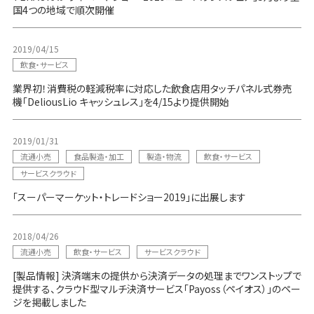
国4つの地域で順次開催
2019/04/15
飲食・サービス
業界初！消費税の軽減税率に対応した飲食店用タッチパネル式券売
機「DeliousLio キャッシュレス」を4/15より提供開始
2019/01/31
流通小売
食品製造・加工
製造・物流
飲食・サービス
サービスクラウド
「スーパーマーケット・トレードショー2019」に出展します
2018/04/26
流通小売
飲食・サービス
サービスクラウド
[製品情報] 決済端末の提供から決済データの処理までワンストップで
提供する、クラウド型マルチ決済サービス「Payoss（ペイオス）」のペー
ジを掲載しました