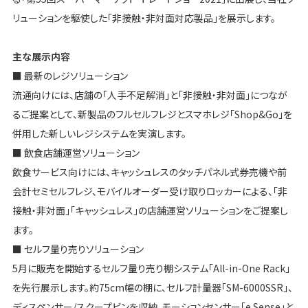
リューションを駆使した「非接触・非対面対応製品」を展示します。
主な展示内容
■ 最新のレジソリューション
流通向けには、店舗の「人手不足解消」と「非接触・非対面」につなが
るご提案として、新製品のフルセルフレジとスマホレジ「Shop&Go」を
併用した新しいレジシステムを実演します。
■ 飲食店舗運営ソリューション
飲食サービス向けには、キャッシュレスのタッチパネル式券売機や前
会計セミセルフレジ、モバイルオーダー受け取りロッカーによる、「非
接触・非対面」「キャッシュレス」の店舗運営ソリューションをご提案し
ます。
■ セルフ量り売りソリューション
5月に販売を開始するセルフ量り売り棚システム「All-in-One Rack」
を先行展示します。約75cm幅の棚に、セルフ計量器「SM-6000SSR」、
ディスペンサー/スクープビンを収納。モーションセンサー「e.Sense」と