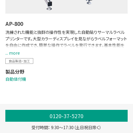
AP-800
洗練された機能と抜群の操作性を実現した自動貼りサーマルラベル
プリンターです。大型カラーディスプレイを見ながらラベルフォーマット
を自由に作成でき、簡単な操作でラベルを発行できます。基本性能を
徹底的に磨き上げ、さらに正確・効率的な運用が可能になった他、清
... more
掃しやすい機構や省スペース化にも配慮しました。
食品製造・加工
製品分野
自動値付機
0120-37-5270
受付時間： 9:30～17:30（土日祝日除く）