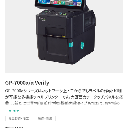
GP-7000α/α Verify
GP-7000αシリーズはネットワーク上どこからでもラベルの作成・印刷
が可能な多機能ラベルプリンターです。大画面カラータッチパネルを搭
載し、新たに世界初(※)印字検証機能内蔵タイプも加わり、お客様の
ご利用用途に応じた製品をご提供します。
... more
※当社調べ
食品製造・加工
製造・物流