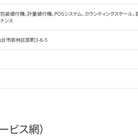
包装値付機、計量値付機、POSシステム、カウンティングスケール
テナンス
県仙台市若林区卸町3-6-5
ービス網）